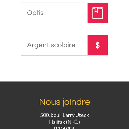
Optis
Argent scolaire
Nous joindre
500, boul. Larry Uteck
Halifax (N.-É.)
B3M 0E6