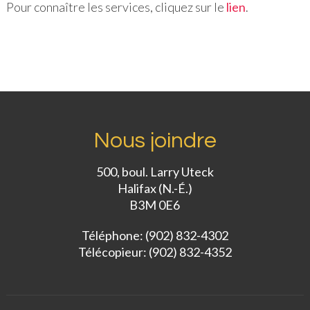
Pour connaître les services, cliquez sur le
lien
.
Nous joindre
500, boul. Larry Uteck
Halifax (N.-É.)
B3M 0E6
Téléphone: (902) 832-4302
Télécopieur: (902) 832-4352